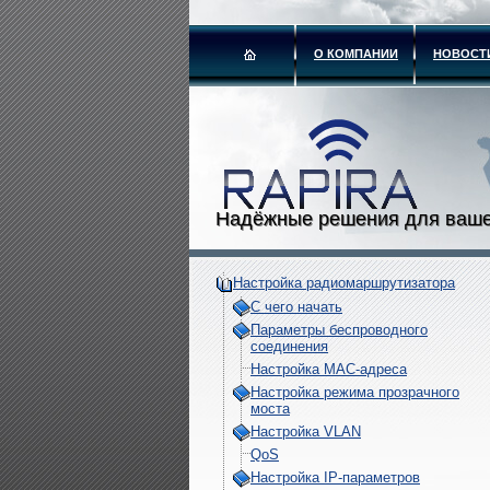
О КОМПАНИИ
НОВОСТ
Надёжные решения для ваше
Настройка радиомаршрутизатора
С чего начать
Параметры беспроводного
соединения
Настройка МАС-адреса
Настройка режима прозрачного
моста
Настройка VLAN
QoS
Настройка IP-параметров