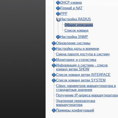
DHCP-сервер
Firewall и NAT
PPP
Настройка RADIUS
Общее описание
Список команд
Настройка SNMP
Обновление системы
Настройка даты и времени
Смена пароля доступа в систему
Мониторинг и статистика
Информация о системе - cписок
команд ветви SHOW
Список команд ветви INTERFACE
Список команд ветви SYSTEM
Сброс параметров маршрутизатора в
стандартные значения
Получение IP-адреса маршрутизатора
Удаленная перезагрузка
маршрутизатора
Примеры конфигураций