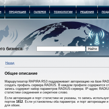
И
ПРОДУКЦИЯ
ГАЛЕРЕЯ
ТЕХНОЛОГИИ
РЕШЕНИЯ
ПОД
го бизнеса
Назад
Общее описание
Маршрутизатор RAPIRA RS3 поддерживает авторизацию на базе RAD
создать профиль сервера RADIUS. В каждом профиле содержится сп
запись содержит набор параметров RADIUS-сервера: IP-адрес RADIUS
статистики соединения и секретное слово.
Если авторизация и порт статистики не указаны, то запись используе
портом
1812
. Если установлены оба параметра: и порт авторизации и 
для обоих.