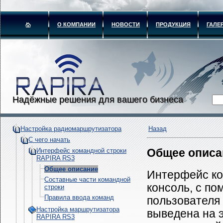
О КОМПАНИИ
НОВОСТИ
ПРОДУКЦИЯ
ГАЛЕ
Надёжные решения для вашего бизнеса
Настройка радиомаршрутизатора
Назад
С чего начать
Интерфейс командной строки
Общее описа
RAPIRA RS3
Общее описание
Интерфейс ко
Составные части командной
консоль, с п
строки
Правила ввода команд
пользователя
Настройка маршрутизатора
выведена на 
RAPIRA RS3