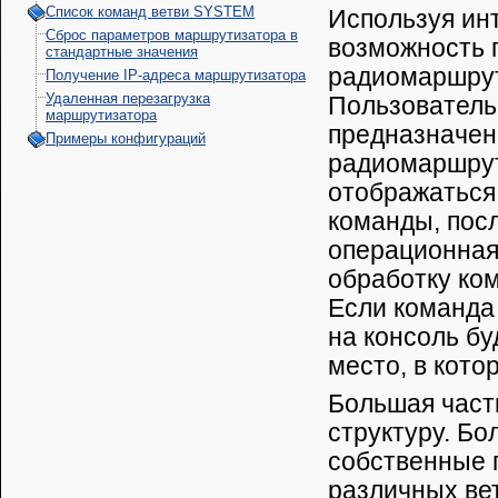
Список команд ветви SYSTEM
Используя ин
Сброс параметров маршрутизатора в
возможность 
стандартные значения
радиомаршрути
Получение IP-адреса маршрутизатора
Удаленная перезагрузка
Пользователь
маршрутизатора
предназначен
Примеры конфигураций
радиомаршрут
отображаться 
команды, посл
операционная
обработку ко
Если команда
на консоль б
место, в кот
Большая част
структуру. Бо
собственные 
различных ве