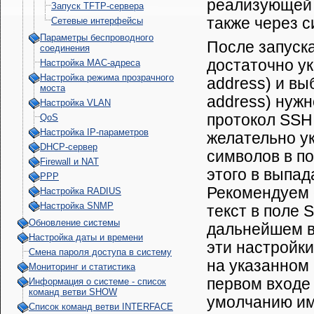
реализующей 
Запуск TFTP-сервера
также через с
Сетевые интерфейсы
Параметры беспроводного
После запуск
соединения
достаточно ук
Настройка МАС-адреса
Настройка режима прозрачного
address) и вы
моста
address) нужн
Настройка VLAN
протокол SSH
QoS
Настройка IP-параметров
желательно у
DHCP-сервер
символов в пол
Firewall и NAT
этого в выпа
PPP
Рекомендуем 
Настройка RADIUS
Настройка SNMP
текст в поле 
Обновление системы
дальнейшем в
Настройка даты и времени
эти настройки
Смена пароля доступа в систему
на указанном 
Мониторинг и статистика
первом входе
Информация о системе - cписок
команд ветви SHOW
умолчанию им
Список команд ветви INTERFACE