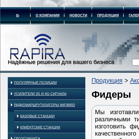
О КОМПАНИИ
НОВОСТИ
ПРОДУКЦИЯ
ГАЛЕ
Надёжные решения для вашего бизнеса
Продукция
>
Ак
ПОПУЛЯРНЫЕ ПОЗИЦИИ
Фидеры
УСИЛИТЕЛИ 3G И 4G-СИГНАЛА
РАДИОМАРШРУТИЗАТОРЫ WIFIBIRD
Мы изготавл
БАЗОВЫЕ СТАНЦИИ
различными т
изготовить ф
КЛИЕНТСКИЕ СТАНЦИИ
качественног
ГРОЗОЗАЩИТА