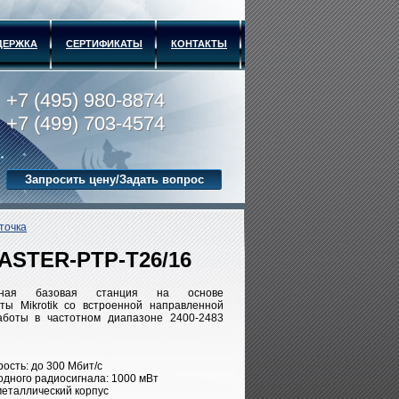
ДЕРЖКА
СЕРТИФИКАТЫ
КОНТАКТЫ
+7 (495) 980-8874
+7 (499) 703-4574
Запросить цену/Задать вопрос
точка
ASTER-PTP-T26/16
анная базовая станция на основе
ты Mikrotik со встроенной направленной
аботы в частотном диапазоне 2400-2483
ость: до 300 Мбит/с
дного радиосигнала: 1000 мВт
еталлический корпус