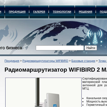
И
ПРОДУКЦИЯ
ГАЛЕРЕЯ
ТЕХНОЛОГИИ
РЕШЕНИЯ
ПОД
го бизнеса
Продукция
>
Радиомаршрутизаторы WIFIBIRD
>
Базовые станции
>
Точка-
Радиомаршрутизатор WIFIBIRD 2 M
Сертифициров
материнской пла
антенной для р
МГЦ.
Канальная скор
Мощность выхо
Герметичный м