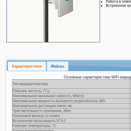
Работа в темпе
Встроенная г
Характеристики
Файлы
Основные характеристики WiFi-маршр
Тип маршрутизатора
Рабочие частоты, ГГц
Максимальная канальная скорость, Мбит/с
Максимальная мощность выходного радиосигнала, мВт
Максимальная дистанция связи, км
Чувствительность приёмника, dBm
Полосовой фильтр от помех
Встроенная грозозащита УГЗ-3
Рабочие температуры, °C
Корпус маршрутизатора