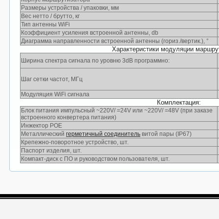
Размеры устройства / упаковки, мм
Вес нетто / брутто, кг
Тип антенны WiFi
Коэффициент усиления встроенной антенны, db
Диаграмма направленности встроенной антенны (гориз./вертик.), °
Характеристики модуляции маршру
Ширина спектра сигнала по уровню 3dB программно:
Шаг сетки частот, МГц
Модуляция WiFi сигнала
Комплектация:
Блок питания импульсный ~220V/ =24V или ~220V/ =48V (при заказе
встроенного конвертера питания)
Инжектор POE
Металлический
герметичный соединитель
витой пары (IP67)
Крепежно-поворотное устройство, шт.
Паспорт изделия, шт.
Компакт-диск с ПО и руководством пользователя, шт.