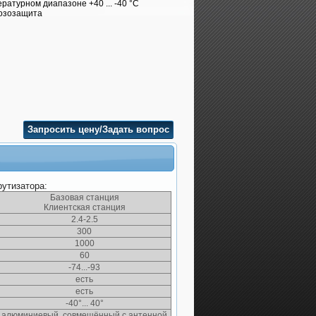
ратурном диапазоне +40 ... -40 °C
розозащита
Запросить цену/Задать вопрос
утизатора:
Базовая станция
Клиентская станция
2.4-2.5
300
1000
60
-74...-93
есть
есть
-40°... 40°
алюминиевый, совмещённый с антенной