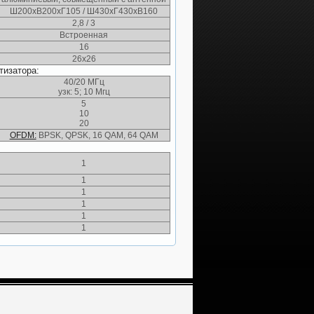
Ш200хВ200хГ105 / Ш430хГ430хВ160
2,8 / 3
Встроенная
16
26х26
тизатора:
40/20 МГц
узк: 5; 10 Мгц
5
10
20
OFDM:
BPSK, QPSK, 16 QAM, 64 QAM
1
1
1
1
1
1