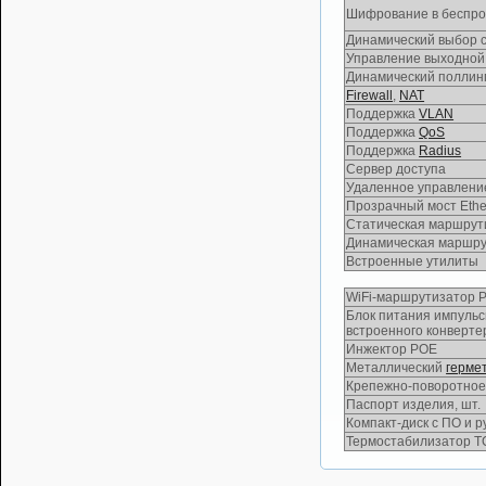
Шифрование в беспро
Динамический выбор 
Управление выходно
Динамический поллин
Firewall
,
NAT
Поддержка
VLAN
Поддержка
QoS
Поддержка
Radius
Сервер доступа
Удаленное управлени
Прозрачный мост Ethe
Статическая маршрут
Динамическая маршр
Встроенные утилиты
WiFi-маршрутизатор 
Блок питания импульс
встроенного конверте
Инжектор POE
Металлический
герме
Крепежно-поворотное 
Паспорт изделия, шт.
Компакт-диск с ПО и р
Термостабилизатор Т