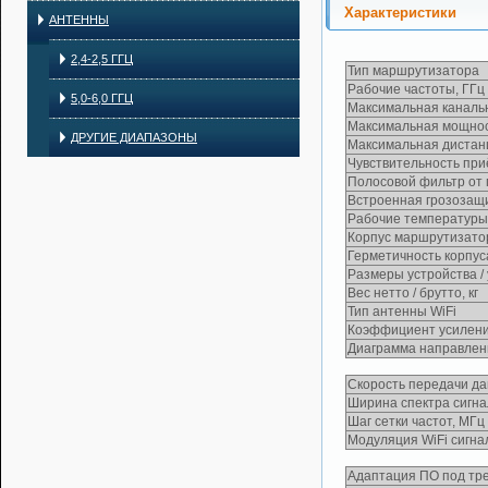
Характеристики
АНТЕННЫ
2,4-2,5 ГГЦ
Тип маршрутизатора
Рабочие частоты, ГГц
5,0-6,0 ГГЦ
Максимальная канальн
Максимальная мощнос
ДРУГИЕ ДИАПАЗОНЫ
Максимальная дистанц
Чувствительность при
Полосовой фильтр от
Встроенная грозозащ
Рабочие температуры
Корпус маршрутизато
Герметичность корпу
Размеры устройства / 
Вес нетто / брутто, кг
Тип антенны WiFi
Коэффициент усилени
Диаграмма направленно
Скорость передачи д
Ширина спектра сигна
Шаг сетки частот, МГц
Модуляция WiFi сигна
Адаптация ПО под тре