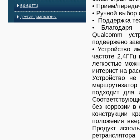
• Прием/переда
5,0-6,0 ГГЦ
• Ручной выбор
ДРУГИЕ ДИАПАЗОНЫ
• Поддержка те
• Благодаря 
Qualcomm уст
подвержено зав
• Устройство и
частоте 2,4ГГц
легкостью можн
интернет на рас
Устройство не 
маршрутизатор
подходит для 
Соответствующ
без коррозии в
конструкции к
положения ввер
Продукт исполь
ретранслятора