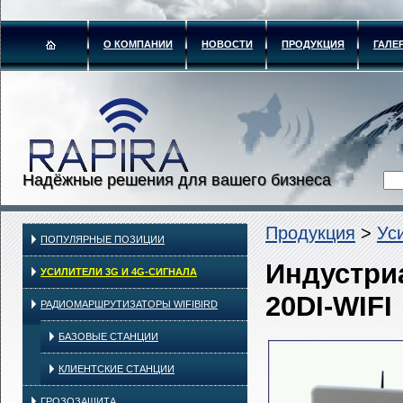
О КОМПАНИИ
НОВОСТИ
ПРОДУКЦИЯ
ГАЛЕ
Надёжные решения для вашего бизнеса
Продукция
>
Ус
ПОПУЛЯРНЫЕ ПОЗИЦИИ
Индустри
УСИЛИТЕЛИ 3G И 4G-СИГНАЛА
20DI-WIFI
РАДИОМАРШРУТИЗАТОРЫ WIFIBIRD
БАЗОВЫЕ СТАНЦИИ
КЛИЕНТСКИЕ СТАНЦИИ
ГРОЗОЗАЩИТА