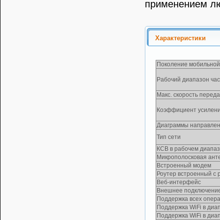
применением лю
Характеристики
Поколение мобильной
Рабочий диапазон час
Макс. скорость переда
Коэффициент усилени
Диаграммы направлен
Тип сети
КСВ в рабочем диапаз
Микрополосковая ант
Встроенный модем
Роутер встроенный с
Веб-интерфейс
Внешнее подключение
Поддержка всех опера
Поддержка WiFi в диап
Поддержка WiFi в диап