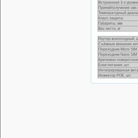
Встроенная 3-х уровн
Прием/получение смс
Температурный диапаз
Класс защиты
Габариты, мм
Вес нетто, кг
Роутер всепогодный, ш
Съёмные внешние ант
Переходник Micro SIM 
Переходник Nano SIM -
Крепежно-поворотное 
Блок питания, шт.
Интегрированная вита
Инжектор РОЕ, шт.